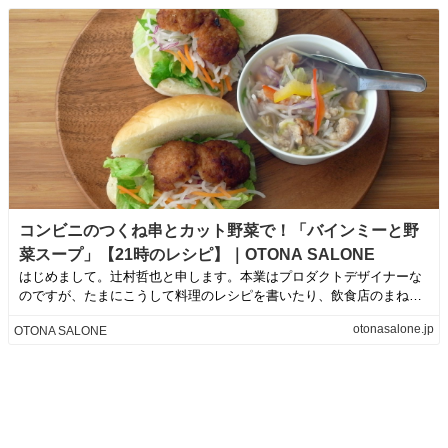
コンビニのつくね串とカット野菜で！「バインミーと野
菜スープ」【21時のレシピ】｜OTONA SALONE
はじめまして。辻村哲也と申します。本業はプロダクトデザイナーな
のですが、たまにこうして料理のレシピを書いたり、飲食店のまねご
とをしたりしてい...
otonasalone.jp
OTONA SALONE