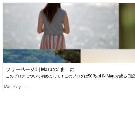
フリーページ1 | Maruの/ まゝに
このブログについて初めまして！このブログは50代のHN Maruが綴る日記
Maruの/ まゝに