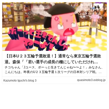
【日本U２３五輪予選敗退！】通常なら東京五輪予選敗
退。森保「「若い選手の成長の糧にしていただけれ
チコちゃん「Jユース、ボーっと生きてんじゃね〜〜よ！」みなさん、
ば〜〜」→俺「これじゃ我が国のサッカーに未来は
こんにちは。昨夜のU２３五輪予選１次リーグの日本対シリア戦。ど
な〜〜い！」 | Kazumoto Iguchi's blog 3
うだっただろう...
quasimoto3.exblog.jp
Kazumoto Iguchi's blog 3