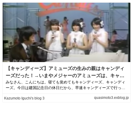
【キャンディーズ】アミューズの生みの親はキャンディ
ーズだった！→いまやメジャーのアミューズは、キャン
みなさん、こんにちは。寝ても覚めてもキャンディーズ、キャンディ
ディーズが解散したから誕生した！ | Kazumoto Iguchi's
ーズ。今日は建国記念日の休日だから、早速キャンディーズで行って
blog 3
みよう。昔は良か...
quasimoto3.exblog.jp
Kazumoto Iguchi's blog 3