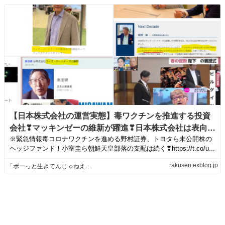
【日本株式会社の運営実態】毒ワクチンを推進する投資
会社❣マッキンゼーの維新が躍進❣日本株式会社は表向き
※緊急情報毒コロナワクチンを進める野村証券、トヨタら未公開株の
経団連だけど実は三菱❣経団連に埋め込まれたマッキン
ヘッジファンド！小室圭ら朝鮮天皇部落の支配は続く❣https://t.co/u...
ゼーのDNA❣国家が会社として国連の支配下❣ | 「ボーっ
と生きてんじゃねえよ！」ブログ
rakusen.exblog.jp
「ボーっと生きてんじゃねえよ！」ブログ