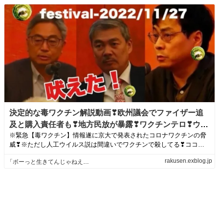
決定的な毒ワクチン解説動画❣欧州議会でファイザー追
及と購入責任者も❣地方民放が暴露❣ワクチンテロ❣ウイ
※緊急【毒ワクチン】情報遂に京大で発表されたコロナワクチンの脅
ルス存在トリックの種明かし❣テドロスにサル痘の非常
威❣※ただし人工ウイルス説は間違いでワクチンで殺してる❣ココロ
事態宣言させた統一教会の笹 | 「ボーっと生きてんじゃ
を落ち着かせてか...
ねえよ！」ブログ
rakusen.exblog.jp
「ボーっと生きてんじゃねえよ！」ブログ