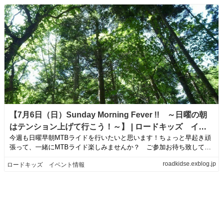
【7月6日（日）Sunday Morning Fever !! ～日曜の朝
はテンション上げて行こう！～】 | ロードキッズ イベ
今週も日曜早朝MTBライドを行いたいと思います！ちょっと早起き頑
ント情報
張って、一緒にMTBライド楽しみませんか？ ご参加お待ち致してお
ります。【S...
roadkidse.exblog.jp
ロードキッズ イベント情報