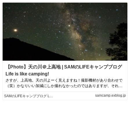
【Photo】天の川＠上高地 | SAMのLIFEキャンプブログ
Life is like camping!
さすが、上高地。天の川よーく見えますね！撮影機材があり合わせで
（笑）かなりいい加減にしか撮れなかったのではありますが、それで
も環境がいいので...
samcamp.exblog.jp
SAMのLIFEキャンプブログ Life is like camping!