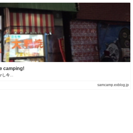
amping!
今...
samcamp.exblog.jp