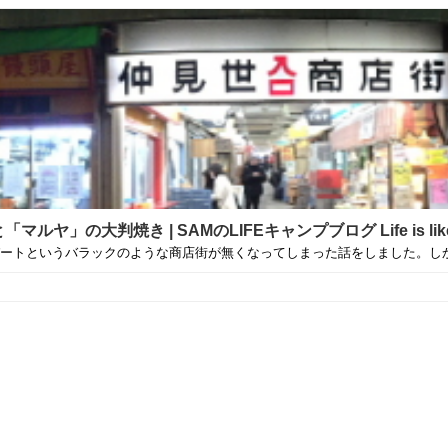
大判焼き | SAMのLIFEキャンプブログ Life is like c
ートというバラックのような商店街が無くなってしまった話をしました。しかし