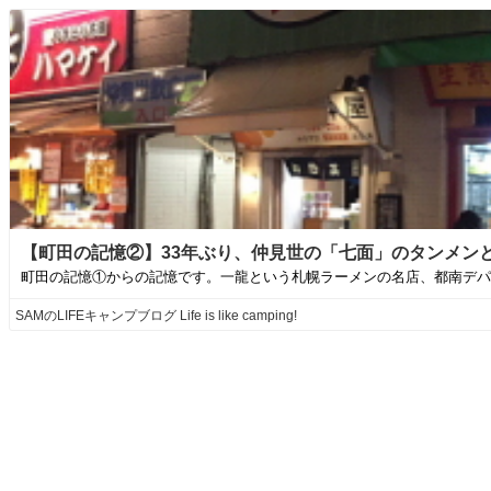
【町田の記憶②】33年ぶり、仲見世の「七面」のタンメンと「マルヤ」の
町田の記憶①からの記憶です。一龍という札幌ラーメンの名店、都南デパ
SAMのLIFEキャンプブログ Life is like camping!