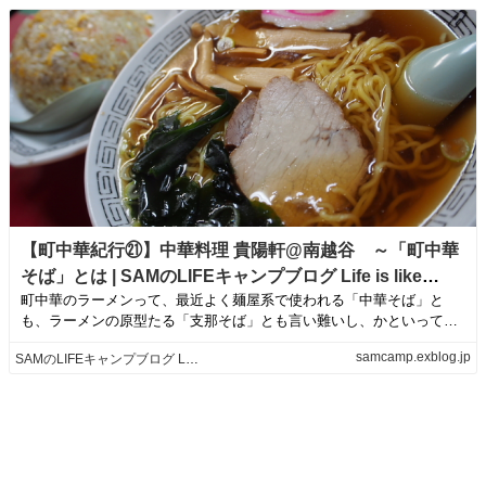
【町中華紀行㉑】中華料理 貴陽軒@南越谷 ～「町中華
そば」とは | SAMのLIFEキャンプブログ Life is like
町中華のラーメンって、最近よく麺屋系で使われる「中華そば」と
camping!
も、ラーメンの原型たる「支那そば」とも言い難いし、かといってラ
ーメンとだけいうと...
samcamp.exblog.jp
SAMのLIFEキャンプブログ Life is like camping!