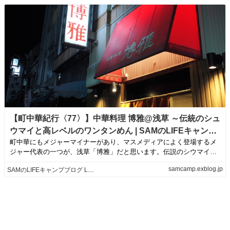
【町中華紀行〈77〉】中華料理 博雅@浅草 ～伝統のシュ
ウマイと高レベルのワンタンめん | SAMのLIFEキャンプ
町中華にもメジャーマイナーがあり、マスメディアによく登場するメ
ブログ Life is like camping!
ジャー代表の一つが、浅草「博雅」だと思います。伝説のシウマイ元
祖といわれる「博...
samcamp.exblog.jp
SAMのLIFEキャンプブログ Life is like camping!