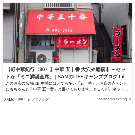
【町中華紀行〈80〉】中華 五十番 大穴＠船橋市 ～セッ
トが「ミニ満漢全席」 | SAMのLIFEキャンプブログ Life
このお店の名前は町中華にはとても多い「五十番」。お店の赤テント
is like camping!
にもちゃんと「中華 五十番」と書いてあります。ところが、ネット上
の情報表記が面...
samcamp.exblog.jp
SAMのLIFEキャンプブログ Life is like camping!