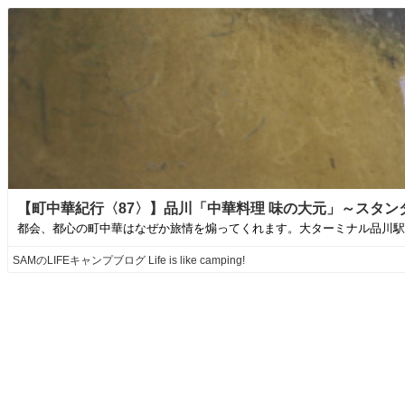
【町中華紀行〈87〉】品川「中華料理 味の大元」～スタンダードなワンタ
都会、都心の町中華はなぜか旅情を煽ってくれます。大ターミナル品川駅か
SAMのLIFEキャンプブログ Life is like camping!