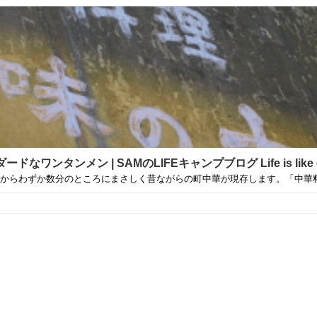
ンメン | SAMのLIFEキャンプブログ Life is like ca
らわずか数分のところにまさしく昔ながらの町中華が現存します。「中華料理 