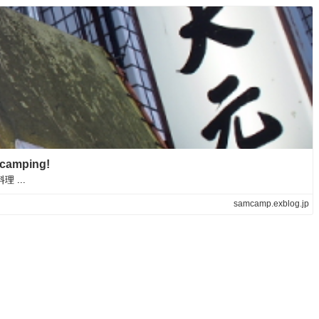
mping!
...
samcamp.exblog.jp