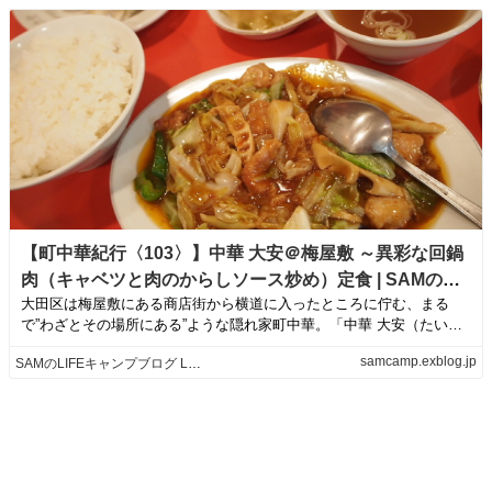
【町中華紀行〈103〉】中華 大安＠梅屋敷 ～異彩な回鍋
肉（キャベツと肉のからしソース炒め）定食 | SAMの
大田区は梅屋敷にある商店街から横道に入ったところに佇む、まる
LIFEキャンプブログ Life is like camping!
で”わざとその場所にある”ような隠れ家町中華。「中華 大安（たいあ
ん）」この日、...
samcamp.exblog.jp
SAMのLIFEキャンプブログ Life is like camping!