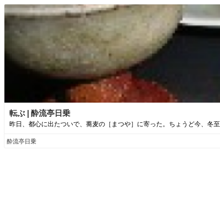
転ぶ | 酔流亭日乗
昨日、都心に出たついで、蕎麦の［まつや］に寄った。ちょうど今、冬至の
酔流亭日乗