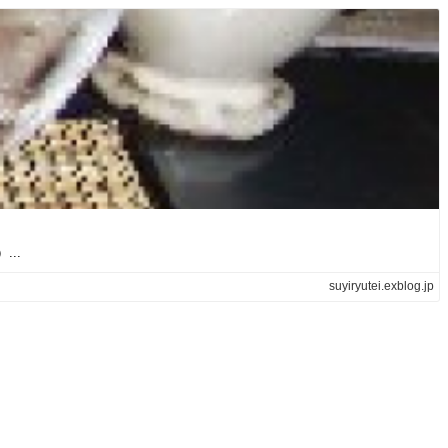
..
suyiryutei.exblog.jp