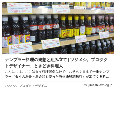
ナンプラー料理の発想と組み立て | ツジメシ。プロダク
トデザイナー、ときどき料理人
こんにちは。ここはタイ料理関係以外で、おそらく日本で一番ナンプ
ラー（タイの魚醤＝魚介類を使った液体発酵調味料）が出てくる料理
ブログです。これ...
tsujimeshi.exblog.jp
ツジメシ。プロダクトデザイナー、ときどき料理人