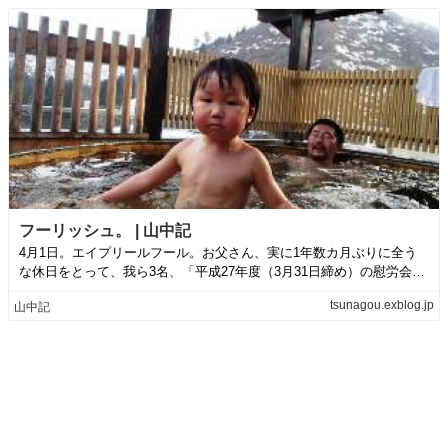
フーリッシュ。 | 山中記
4月1日。エイプリールフール。お父さん、実に1年数カ月ぶりに全う
な休日をとって、我ら3名、「平成27年度（3月31日締め）の慰労会」
へ。谷の...
tsunagou.exblog.jp
山中記