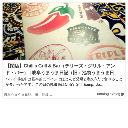
【閉店】Chili's Grill & Bar（チリーズ・グリル・アン
ド・バー） | 岐阜うまうま日記（旧：池袋うまうま日
ハワイ滞在中は基本的にゴハンはほとんど父母と私の3人で食べること
記。）
が多かったです。この日の晩御飯はChili's Grill &amp; Ba...
umalog.exblog.jp
岐阜うまうま日記（旧：池袋うまうま日記。）