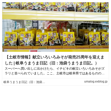
【土岐市情報】献立いろいろみそが発売25周年を迎えま
した | 岐阜うまうま日記（旧：池袋うまうま日記。）
スーパーへ買い出しに出かけたら、イチビキの献立いろいろみそがズ
ラリと並べられていました。ここ、土岐市は岐阜県ではあるものの、
東濃地方で名古屋...
umalog.exblog.jp
岐阜うまうま日記（旧：池袋うまうま日記。）