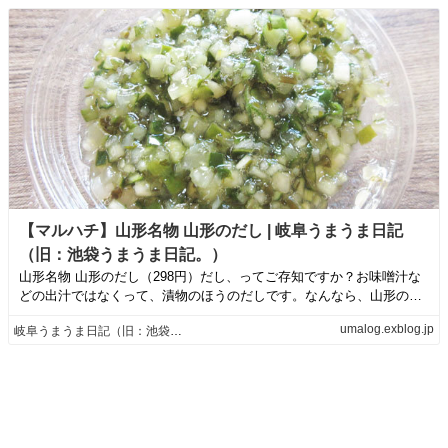
【マルハチ】山形名物 山形のだし | 岐阜うまうま日記
（旧：池袋うまうま日記。）
山形名物 山形のだし（298円）だし、ってご存知ですか？お味噌汁な
どの出汁ではなくって、漬物のほうのだしです。なんなら、山形のだ
しです。浅漬...
umalog.exblog.jp
岐阜うまうま日記（旧：池袋うまうま日記。）