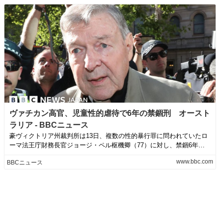
ヴァチカン高官、児童性的虐待で6年の禁錮刑 オースト
ラリア - BBCニュース
豪ヴィクトリア州裁判所は13日、複数の性的暴行罪に問われていたロ
ーマ法王庁財務長官ジョージ・ペル枢機卿（77）に対し、禁錮6年の
実刑を言い渡...
www.bbc.com
BBCニュース