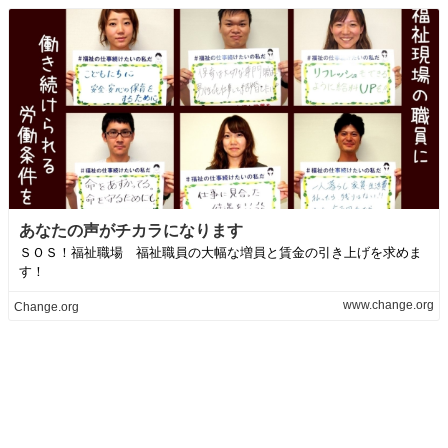
あなたの声がチカラになります
ＳＯＳ！福祉職場 福祉職員の大幅な増員と賃金の引き上げを求めま
す！
www.change.org
Change.org