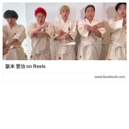
阪本 晋治 on Reels
www.facebook.com