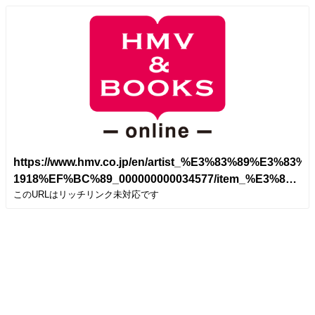
https://www.hmv.co.jp/en/artist_%E3%83%89%E
1918%EF%BC%89_000000000034577/item_%E3%8
このURLはリッチリンク未対応です
%E3%83%9F%E3%82%B7%E3%82%A7%E3%83%AB%