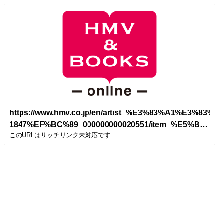
https://www.hmv.co.jp/en/artist_%E3%83%A1%
1847%EF%BC%89_000000000020551/item_%E5
このURLはリッチリンク未対応です
siteview=pc