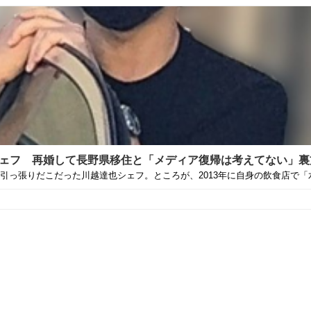
ェフ 再婚して長野県移住と「メディア復帰は考えてない」裏方稼
っ張りだこだった川越達也シェフ。ところが、2013年に自身の飲食店で「水.