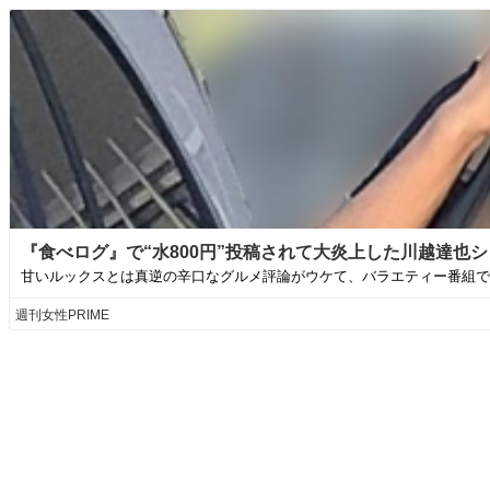
『食べログ』で“水800円”投稿されて大炎上した川越達也シ
甘いルックスとは真逆の辛口なグルメ評論がウケて、バラエティー番組で引
週刊女性PRIME