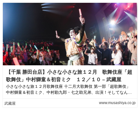
【千葉 勝田台店】小さな小さな旅１２月 歌舞伎座「超
歌舞伎」中村獅童＆初音ミク １２／１０ – 武藏屋
小さな小さな旅１２月歌舞伎座 十二月大歌舞伎 第一部「超歌舞伎」
中村獅童＆初音ミク、中村勘九郎・七之助兄弟、出演！そしてなん
と、獅童の長男・...
www.musashiya.co.jp
武藏屋