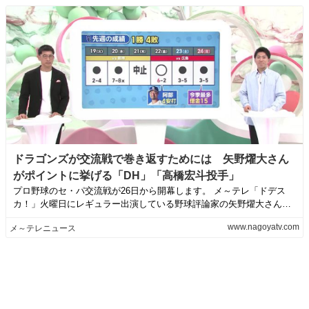
ドラゴンズが交流戦で巻き返すためには 矢野燿大さん
がポイントに挙げる「DH」「高橋宏斗投手」
プロ野球のセ・パ交流戦が26日から開幕します。 メ～テレ「ドデス
カ！」火曜日にレギュラー出演している野球評論家の矢野燿大さん
に、ドラゴンズが...
www.nagoyatv.com
メ～テレニュース