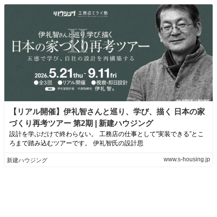
【リアル開催】伊礼智さんと巡り、学び、描く 日本の家
づくり再考ツアー 第2期 | 新建ハウジング
設計を学ぶだけで終わらない。 工務店の仕事として“実装できる”とこ
ろまで踏み込むツアーです。 伊礼智氏の設計思
www.s-housing.jp
新建ハウジング