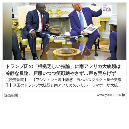
トランプ氏の「根拠乏しい持論」に南アフリカ大統領は
冷静な反論、戸惑いつつ笑顔絶やさず…声も荒らげず
【読売新聞】 【ワシントン＝淵上隆悠、ヨハネスブルク＝笹子美奈
子】米国のトランプ大統領と南アフリカのシリル・ラマポーザ大統領
が２１日、ホワイ...
www.yomiuri.co.jp
読売新聞