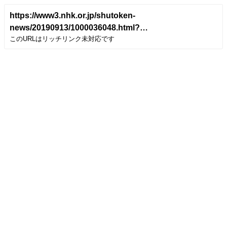
https://www3.nhk.or.jp/shutoken-
news/20190913/1000036048.html?
このURLはリッチリンク未対応です
fbclid=IwAR23ngJQMYOdxkraXyE7A8VWwR-
xjsaeeq3Ejo3MGRe97ZbWkw0snNcN4Xg