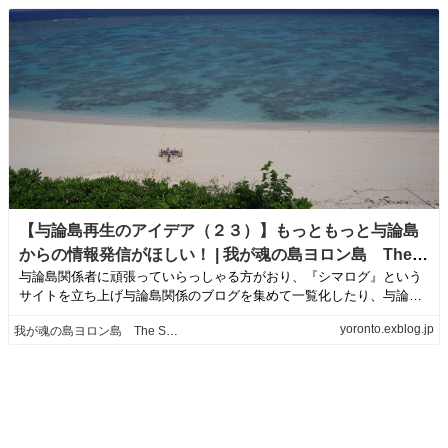
【与論島再生のアイデア（２３）】もっともっと与論島
からの情報発信がほしい！ | 我が魂の島ヨロン島 The
与論島関係者に頑張っていらっしゃる方がおり、『シマログ』という
Soul Island "Yoron"
サイトを立ち上げ与論島関係のブログを集めて一覧化したり、与論島
関係の情報を...
yoronto.exblog.jp
我が魂の島ヨロン島 The Soul Island "Yoron"