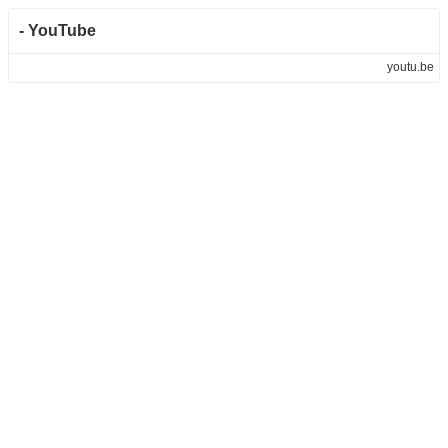
- YouTube
youtu.be