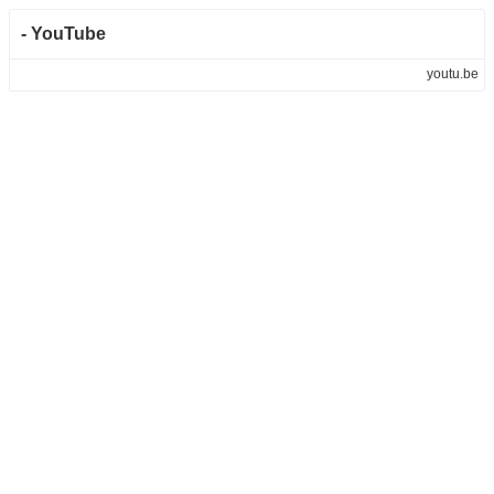
- YouTube
youtu.be