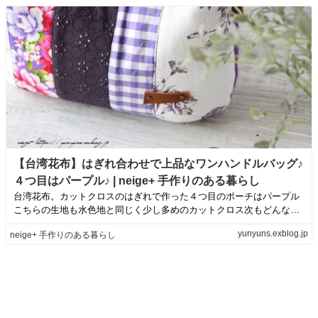
【台湾花布】はぎれ合わせで上品なワンハンドルバッグ♪
４つ目はパープル♪ | neige+ 手作りのある暮らし
台湾花布。カットクロスのはぎれで作った４つ目のポーチはパープル
こちらの生地も水色地と同じく少し多めのカットクロス次もどんな形
にしようか楽しみ...
yunyuns.exblog.jp
neige+ 手作りのある暮らし