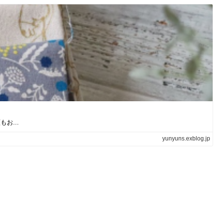
お...
yunyuns.exblog.jp