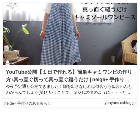
YouTube公開【１日で作れる】簡単キャミワンピの作り
方♪真っ直ぐ切って真っ直ぐ縫うだけ | neige+ 手作りの
今夜予定通り公開できました！顔を出さなければ似合うも似合わんも
ある暮らし
わからんでしょう(笑)ということで、３０代の頃のように・・・とは
いかないですが...
yunyuns.exblog.jp
neige+ 手作りのある暮らし