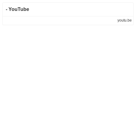
- YouTube
youtu.be